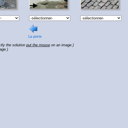
La porte
tly the solution
put the mouse
on an image.)
age.)