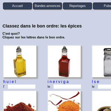
Accueil
Bandes-annonces
Reportages
Pub
Classez dans le bon ordre: les épices
C'est quoi?
Cliquez sur les lettres dans le bon ordre.
h
u
i
e
l
i
n
e
r
v
i
g
a
l
s
e
l'
le
le