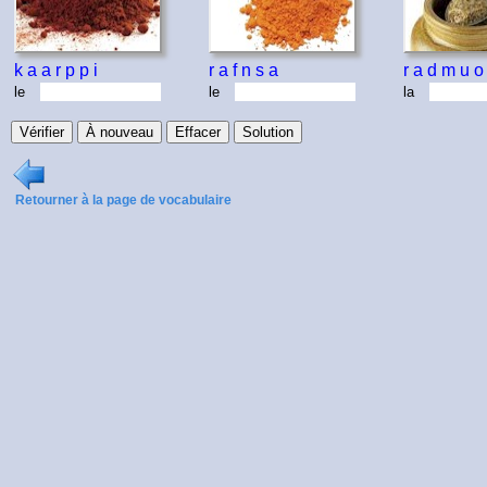
k
a
a
r
p
p
i
r
a
f
n
s
a
r
a
d
m
u
o
le
le
la
Retourner à la page de vocabulaire