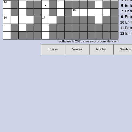
3
En f
14
-
6
En f
15
7
En f
9
En f
16
17
10
En f
11
En f
12
En f
13
En f
Software © 2013
crossword-compiler.com
14
En f
Effacer
Vérifier
Afficher
Solution