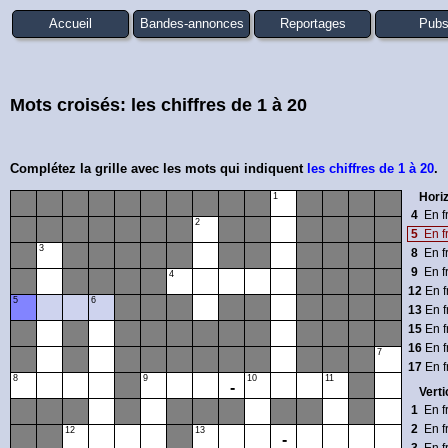
Accueil
Bandes-annonces
Reportages
Pub
Mots croisés: les chiffres de 1 à 20
Complétez la grille avec les mots qui indiquent
les chiffres de 1 à 20
.
Hori
1
4
En f
2
5
En f
3
8
En f
9
En f
4
12
En f
5
6
13
En f
15
En f
16
En f
7
17
En f
8
9
10
11
-
Vert
1
En f
2
En f
12
13
-